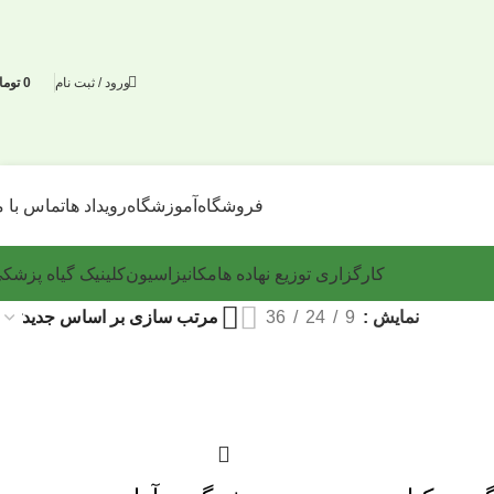
ورود / ثبت نام
0
توما
فروشگاه
آموزشگاه
رویداد ها
تماس با م
کارگزاری توزیع نهاده ها
مکانیزاسیون
کلینیک گیاه پزشک
نمایش
9
24
36