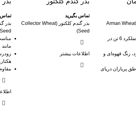
مان
بذر گندم کلکتور
بذر گ
تماس بگیرید
تماس ب
بذر گندم آرمان (Arman Wheat
بذر گندم کلکتور (Collector Wheat
Seed)
Seed)
گندم نان آبی با عملکرد 6 تن در
مناسب
مانند 
، زنگ قهوه‌ای و
اطلاعات بیشتر
هکتار.
ق پرباران دریای
مقاوم 
اطلاع