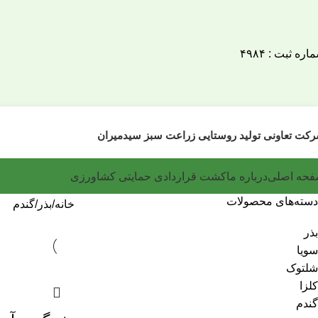
اره ثبت : ۴۹۸۴
کت تعاونی تولید روستایی زراعت سبز سیدمیران
حه اصلی
درباره ما
کشت قراردادی حمایتی کشاورزی
دسته‌های محصولات
خانه
بذر
گندم
بذر
سویا
شلتوک
کلزا
گندم